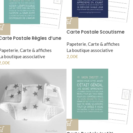
Carte Postale Scoutisme
Carte Postale Règles d’une
vie sympa
Papeterie
,
Carte & affiches
Papeterie
,
Carte & affiches
La boutique associative
La boutique associative
2,00
€
2,00
€