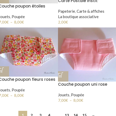
Carte Postale Instit’
Couche poupon étoiles
argentées
Papeterie
,
Carte & affiches
Jouets
,
Poupée
La boutique associative
7,00
€
–
8,00
€
2,00
€
Couche poupon fleurs roses
Couche poupon uni rose
Jouets
,
Poupée
Jouets
,
Poupée
7,00
€
–
8,00
€
7,00
€
–
8,00
€
1
2
3
4
…
13
14
15
→