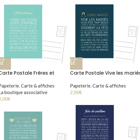
Carte Postale Frères et
Carte Postale Vive les marié
soeurs
Papeterie
,
Carte & affiches
Papeterie
,
Carte & affiches
La boutique associative
2,00
€
2,00
€