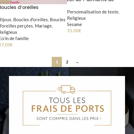
Confirmation
Boucles d’oreilles
Personnalisation de texte
,
MARGUERITE
Religieux
Bijoux
,
Boucles d'oreilles
,
Boucles
Sesame
d'oreilles perçées
,
Mariage
,
35,00
€
Religieux
Ecrin de famille
37,00
€
1
2
→