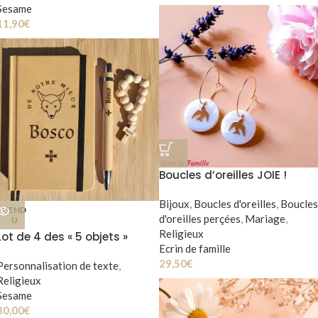
Sesame
11,90
€
Boucles d’oreilles JOIE !
Bijoux
,
Boucles d'oreilles
,
Boucles
VEND
d'oreilles perçées
,
Mariage
,
U
Religieux
Lot de 4 des « 5 objets »
Ecrin de famille
Louveteaux & Louvettes
29,50
€
Personnalisation de texte
,
Religieux
Sesame
30,00
€