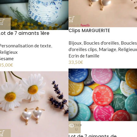
Clips MARGUERITE
Lot de 7 aimants 1ère
Communion fille
Bijoux
,
Boucles d'oreilles
,
Boucles
Personnalisation de texte
,
d'oreilles clips
,
Mariage
,
Religieu
Religieux
Ecrin de famille
Sesame
33,50
€
35,00
€
VEND
U
Lot de 7 aimants de