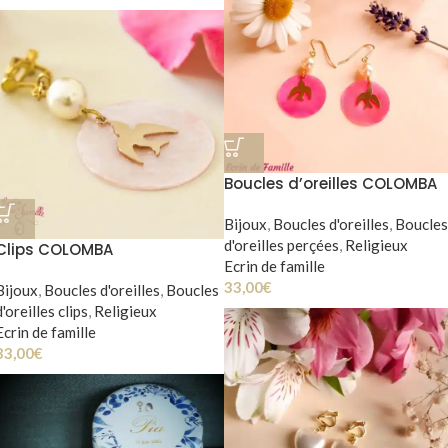
Boucles d’oreilles COLOMBA
Bijoux
,
Boucles d'oreilles
,
Boucles
d'oreilles perçées
,
Religieux
Clips COLOMBA
Ecrin de famille
33,00
€
Bijoux
,
Boucles d'oreilles
,
Boucles
d'oreilles clips
,
Religieux
Ecrin de famille
33,00
€