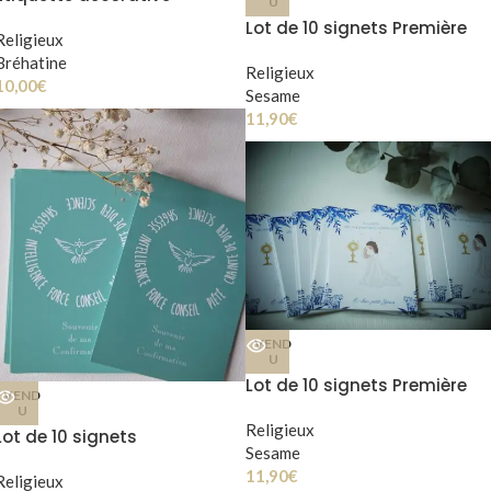
U
Lot de 10 signets Première
Religieux
Communion mixte
Bréhatine
Religieux
10,00
€
Sesame
11,90
€
VEND
U
Lot de 10 signets Première
VEND
Communion Fille
U
Religieux
Lot de 10 signets
Sesame
Confirmation mixte
11,90
€
Religieux