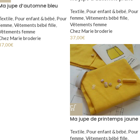
Ma jupe d’automne bleu
Textile
,
Pour enfant & bébé
,
Pour
pétrole
femme
,
Vêtements bébé fille
,
Textile
,
Pour enfant & bébé
,
Pour
Vêtements femme
femme
,
Vêtements bébé fille
,
Chez Marie broderie
Vêtements femme
37,00
€
Chez Marie broderie
37,00
€
Ma jupe de printemps jaune
Textile
,
Pour enfant & bébé
,
Pour
femme
,
Vêtements bébé fille
,