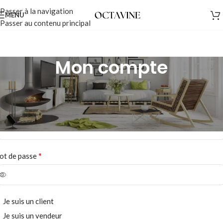
Passer à la navigation
MENU
Passer au contenu principal
Mon compte
’inscrire
*
resse e-mail
*
ot de passe
Je suis un client
Je suis un vendeur