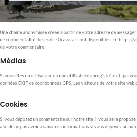
Quand vous laissez un commentaire sur notre site web, les données in
sont collectés pour nous aider à la détection des commentaires indés
Une chaîne anonymisée créée à partir de votre adresse de messagerie
de confidentialité du service Gravatar sont disponibles ici : https:/
de votre commentaire.
Médias
Si vous êtes un utilisateur ou une utilisatrice enregistré·e et que v
données EXIF de coordonnées GPS. Les visiteurs de votre site web p
Cookies
Si vous déposez un commentaire sur notre site, il vous sera proposé
afin de ne pas avoir à saisir ces informations si vous déposez un aut