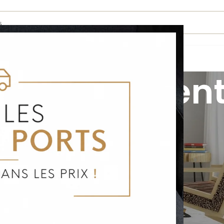
 de confident
ollectées