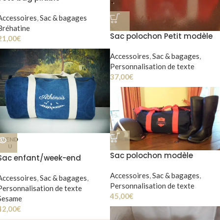
Accessoires
,
Sac & bagages
Bréhatine
Sac polochon Petit modèle
21,00
€
(S)
Accessoires
,
Sac & bagages
,
Personnalisation de texte
37,00
€
VEND
U
Sac polochon modèle
Sac enfant/week-end
classique (M)
Accessoires
,
Sac & bagages
,
Accessoires
,
Sac & bagages
,
Personnalisation de texte
Personnalisation de texte
45,00
€
Sesame
42,00
€