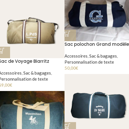
Sac polochon Grand modèle
(L)
Accessoires
,
Sac & bagages
,
Sac de Voyage Biarritz
Personnalisation de texte
50,00
€
Accessoires
,
Sac & bagages
,
Personnalisation de texte
69,00
€