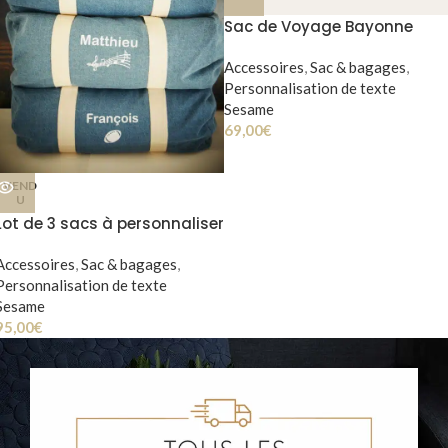
Sac de Voyage Bayonne
Accessoires
,
Sac & bagages
,
Personnalisation de texte
Sesame
69,00
€
VEND
U
Lot de 3 sacs à personnaliser
Accessoires
,
Sac & bagages
,
Personnalisation de texte
Sesame
95,00
€