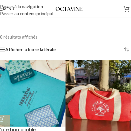
Passer à la navigation
MENU
Passer au contenu principal
8 résultats affichés
Afficher la barre latérale
Tote bag pliable