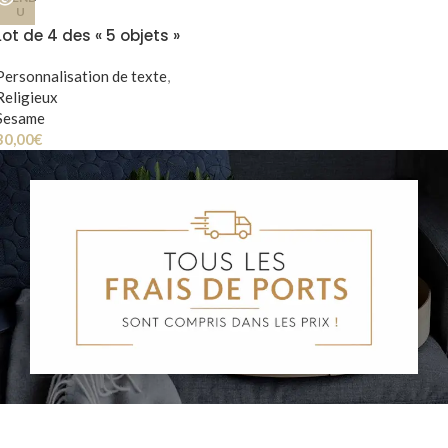
U
Lot de 4 des « 5 objets »
Louveteaux & Louvettes
Personnalisation de texte
,
Religieux
Sesame
30,00
€