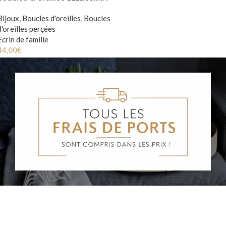
Bijoux
,
Boucles d'oreilles
,
Boucles
d'oreilles perçées
Ecrin de famille
44,00
€