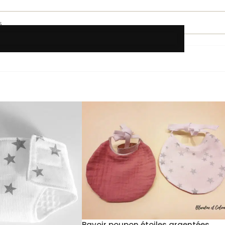
Bavoir poupon étoiles argentées