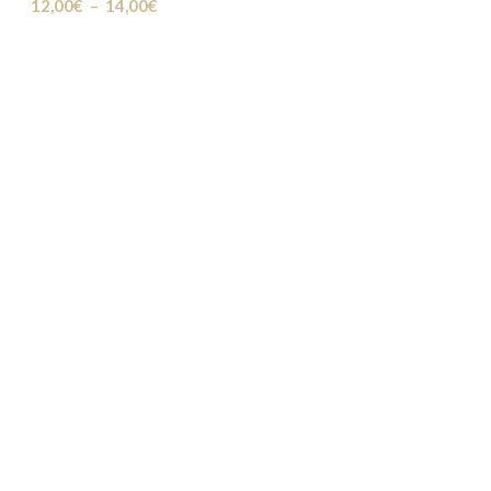
12,00
€
–
14,00
€