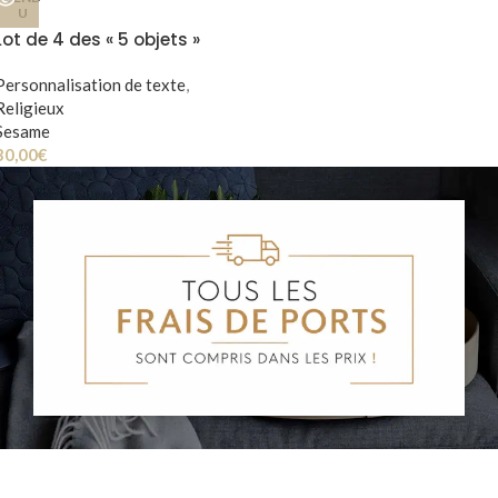
U
Lot de 4 des « 5 objets »
Louveteaux & Louvettes
Personnalisation de texte
,
Religieux
Sesame
30,00
€