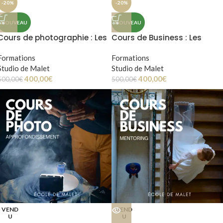
-20%
-20%
NOUVEAU
NOUVEAU
Cours de photographie : Les
Cours de Business : Les
bases
bases
Formations
Formations
Studio de Malet
Studio de Malet
400,00
€
400,00
€
500,00
€
500,00
€
VEND
VEND
U
U