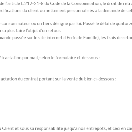
e l’article L.212-21-8 du Code de la Consommation, le droit de rétra
écifications du client ou nettement personnalisés à la demande de celu
 consommateur ou un tiers désigné par lui. Passé le délai de quatorze 
a plus faire l’objet d’un retour.
de passée sur le site internet d’Ecrin de Famille), les frais de reto
étractation par mail, selon le formulaire ci-dessous :
tractation du contrat portant sur la vente du bien ci-dessous :
u Client et sous sa responsabilité jusqu'à nos entrepôts, et ceci en c