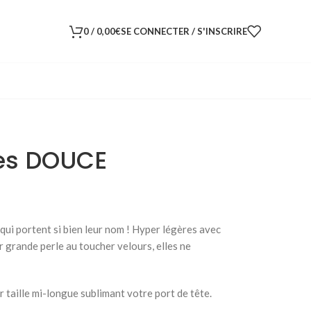
0
/
0,00
€
SE CONNECTER / S'INSCRIRE
les DOUCE
 qui portent si bien leur nom ! Hyper légères avec
r grande perle au toucher velours, elles ne
ur taille mi-longue sublimant votre port de tête.