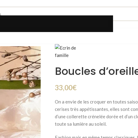
Boucles d’oreil
33,00
€
On a envie de les croquer en toutes saiso
cerises très appétissantes, elles sont 
d’une collerette crénelée dorée et d’un c
toute sa lumière au soleil.
Fashion mais en même temps classiques, l