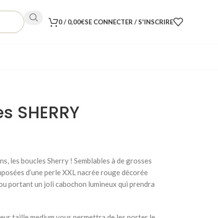
0
/
0,00
€
SE CONNECTER / S'INSCRIRE
les SHERRY
ns, les boucles Sherry ! Semblables à de grosses
composées d’une perle XXL nacrée rouge décorée
lou portant un joli cabochon lumineux qui prendra
eur taille medium vous permettra de les porter le