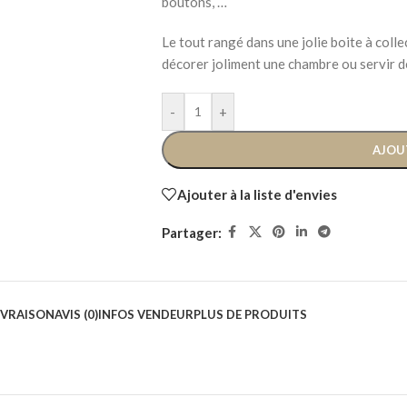
boutons, …
Le tout rangé dans une jolie boite à coll
décorer joliment une chambre ou servir d
-
+
AJOU
Ajouter à la liste d'envies
Partager:
IVRAISON
AVIS (0)
INFOS VENDEUR
PLUS DE PRODUITS