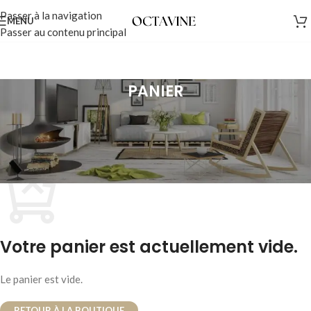
Passer à la navigation
MENU
Passer au contenu principal
PANIER
[vc_row css= ».vc_custom_1485609533211{margin-bottom: 0px
!important;padding-top: 80px !important;padding-bottom: 80px
!important;} »][vc_column]
Votre panier est actuellement vide.
Le panier est vide.
RETOUR À LA BOUTIQUE