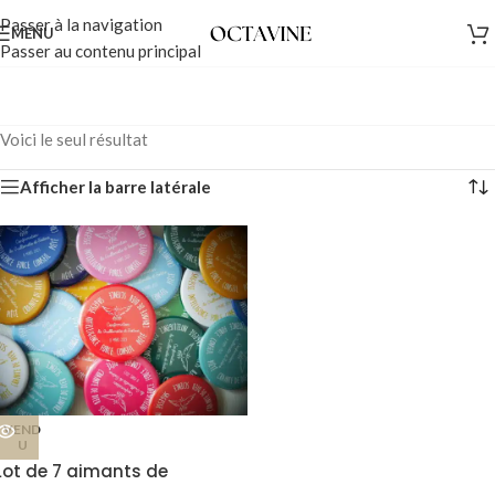
Passer à la navigation
MENU
Passer au contenu principal
Voici le seul résultat
Afficher la barre latérale
VEND
U
Lot de 7 aimants de
Confirmation