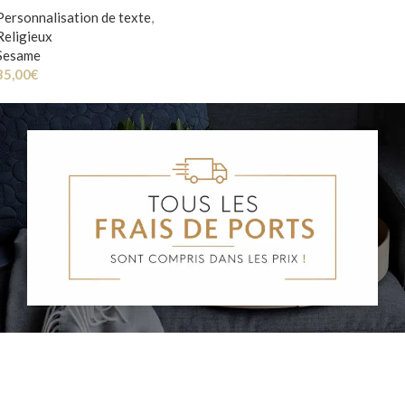
Personnalisation de texte
,
Religieux
Sesame
35,00
€