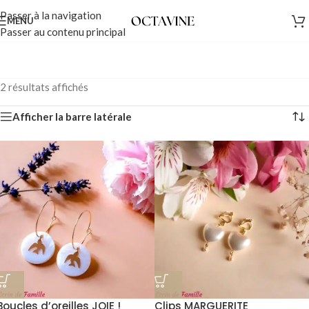
Passer à la navigation
MENU
Passer au contenu principal
2 résultats affichés
Afficher la barre latérale
Boucles d’oreilles JOIE !
Clips MARGUERITE