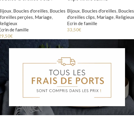
Bijoux
,
Boucles d'oreilles
,
Boucles
Bijoux
,
Boucles d'oreilles
,
Boucles
d'oreilles perçées
,
Mariage
,
d'oreilles clips
,
Mariage
,
Religieu
Religieux
Ecrin de famille
Ecrin de famille
33,50
€
29,50
€