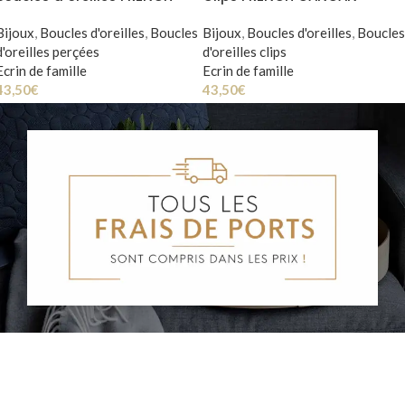
CANCAN
Bijoux
,
Boucles d'oreilles
,
Boucles
Bijoux
,
Boucles d'oreilles
,
Boucles
d'oreilles perçées
d'oreilles clips
Ecrin de famille
Ecrin de famille
43,50
€
43,50
€