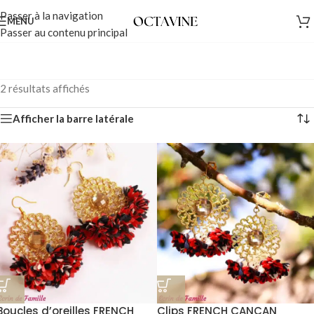
Passer à la navigation
MENU
Passer au contenu principal
2 résultats affichés
Afficher la barre latérale
Boucles d’oreilles FRENCH
Clips FRENCH CANCAN