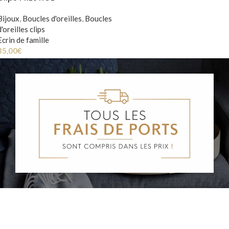
Bijoux
,
Boucles d'oreilles
,
Boucles
d'oreilles clips
Ecrin de famille
35,00
€