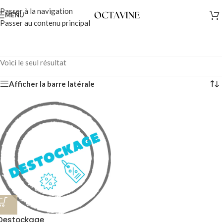
Passer à la navigation
MENU
Passer au contenu principal
Voici le seul résultat
Afficher la barre latérale
Destockage