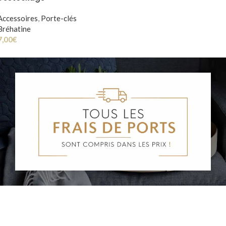
Accessoires
,
Porte-clés
Bréhatine
7,00
€