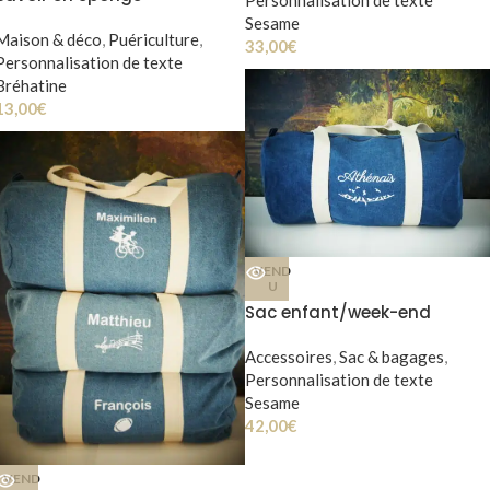
Sesame
Maison & déco
,
Puériculture
,
33,00
€
Personnalisation de texte
Bréhatine
13,00
€
VEND
U
Sac enfant/week-end
Accessoires
,
Sac & bagages
,
Personnalisation de texte
Sesame
42,00
€
VEND