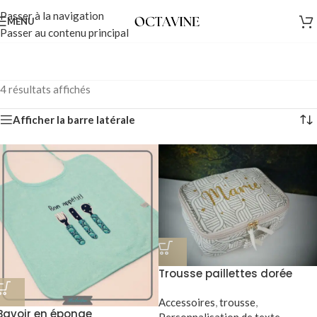
Passer à la navigation
MENU
Passer au contenu principal
4 résultats affichés
Afficher la barre latérale
Trousse paillettes dorée
Marie
Accessoires
,
trousse
,
Bavoir en éponge
Personnalisation de texte