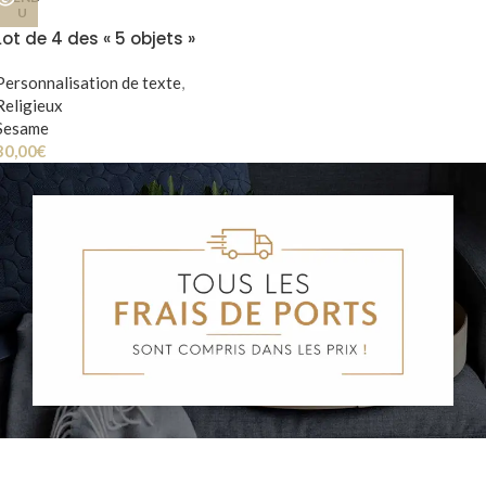
U
Lot de 4 des « 5 objets »
Louveteaux & Louvettes
Personnalisation de texte
,
Religieux
Sesame
30,00
€