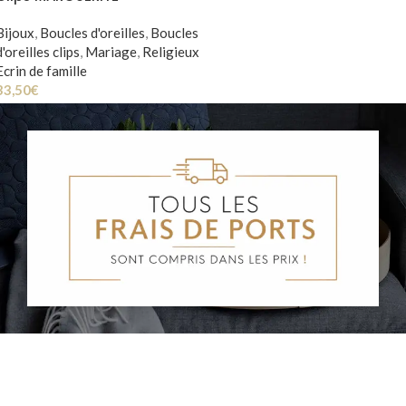
Bijoux
,
Boucles d'oreilles
,
Boucles
d'oreilles clips
,
Mariage
,
Religieux
Ecrin de famille
33,50
€