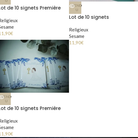
U
VEND
Lot de 10 signets Première
U
Communion mixte
Lot de 10 signets
Religieux
Confirmation mixte
Sesame
Religieux
11,90
€
Sesame
11,90
€
VEND
U
Lot de 10 signets Première
Communion Fille
Religieux
Sesame
11,90
€