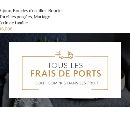
Bijoux
,
Boucles d'oreilles
,
Boucles
d'oreilles perçées
,
Mariage
Ecrin de famille
38,00
€