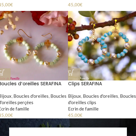
45,00
€
45,00
€
Boucles d’oreilles SERAFINA
Clips SERAFINA
Bijoux
,
Boucles d'oreilles
,
Boucles
Bijoux
,
Boucles d'oreilles
,
Boucles
d'oreilles perçées
d'oreilles clips
Ecrin de famille
Ecrin de famille
45,00
€
45,00
€