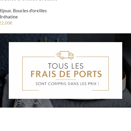
interchangeables
Bijoux
,
Boucles d'oreilles
Bréhatine
22,00
€