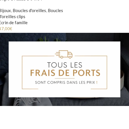
Bijoux
,
Boucles d'oreilles
,
Boucles
d'oreilles clips
Ecrin de famille
47,00
€