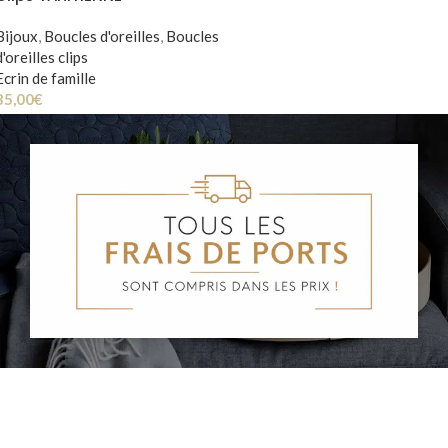
Bijoux
,
Boucles d'oreilles
,
Boucles
d'oreilles clips
Ecrin de famille
35,00
€