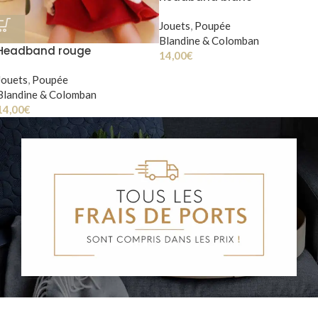
Jouets
,
Poupée
Blandine & Colomban
Headband rouge
14,00
€
Jouets
,
Poupée
Blandine & Colomban
14,00
€