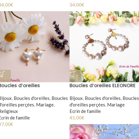
34,00
€
34,00
€
Boucles d’oreilles
Boucles d’oreilles ELEONORE
MARGUERITE
Bijoux
,
Boucles d'oreilles
,
Boucles
Bijoux
,
Boucles d'oreilles
,
Boucles
d'oreilles perçées
,
Mariage
,
d'oreilles perçées
,
Mariage
Religieux
Ecrin de famille
Ecrin de famille
45,00
€
37,00
€