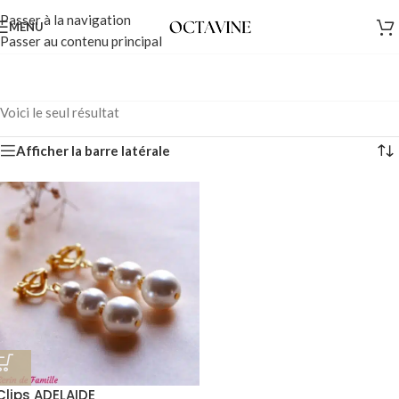
Passer à la navigation
MENU
Passer au contenu principal
Voici le seul résultat
Afficher la barre latérale
Clips ADELAIDE