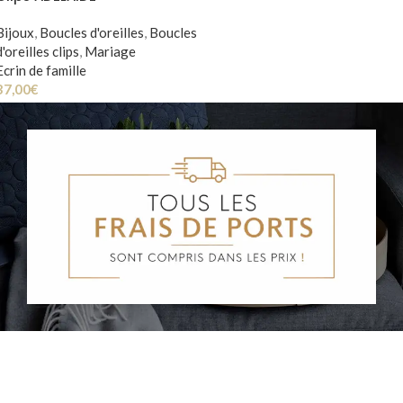
Bijoux
,
Boucles d'oreilles
,
Boucles
d'oreilles clips
,
Mariage
Ecrin de famille
37,00
€