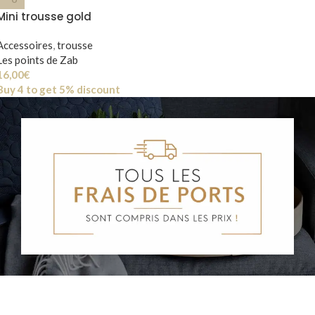
Mini trousse gold
Accessoires
,
trousse
Les points de Zab
16,00
€
Buy 4 to get 5% discount