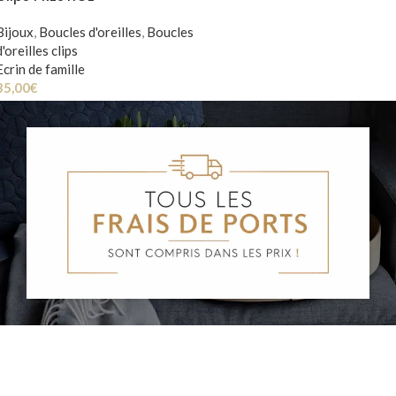
Bijoux
,
Boucles d'oreilles
,
Boucles
d'oreilles clips
Ecrin de famille
35,00
€