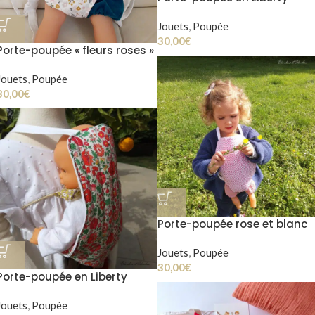
”Betsy porcelaine”
Jouets
,
Poupée
30,00
€
Porte-poupée « fleurs roses »
Jouets
,
Poupée
30,00
€
Porte-poupée rose et blanc
Jouets
,
Poupée
30,00
€
Porte-poupée en Liberty
D’Anjo
Jouets
,
Poupée