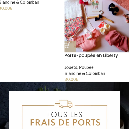
Blandine & Colomban
30,00
€
Porte-poupée en Liberty
Wiltshire
Jouets
,
Poupée
Blandine & Colomban
30,00
€