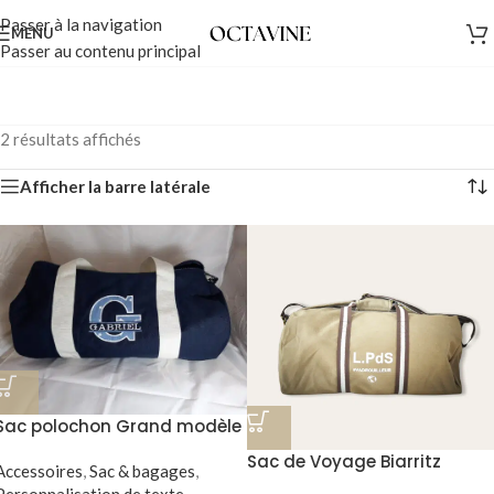
Passer à la navigation
MENU
Passer au contenu principal
2 résultats affichés
Afficher la barre latérale
Sac polochon Grand modèle
(L)
Sac de Voyage Biarritz
Accessoires
,
Sac & bagages
,
Personnalisation de texte