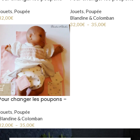
Liberty « Katie and Millie »
Liberty Wiltshire
rose
Jouets
,
Poupée
Jouets
,
Poupée
32,00
€
Blandine & Colomban
32,00
€
–
35,00
€
Pour changer les poupons –
Etoiles
Jouets
,
Poupée
Blandine & Colomban
32,00
€
–
35,00
€