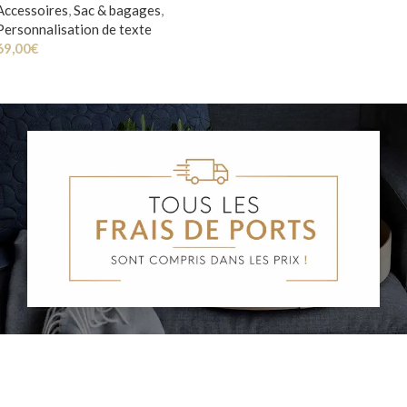
Accessoires
,
Sac & bagages
,
Personnalisation de texte
69,00
€