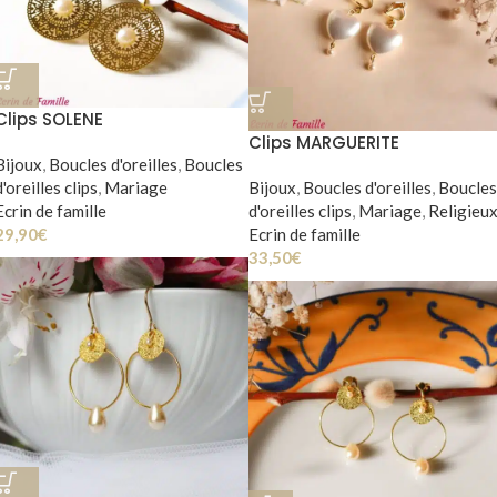
Clips SOLENE
Clips MARGUERITE
Bijoux
,
Boucles d'oreilles
,
Boucles
d'oreilles clips
,
Mariage
Bijoux
,
Boucles d'oreilles
,
Boucles
Ecrin de famille
d'oreilles clips
,
Mariage
,
Religieu
29,90
€
Ecrin de famille
33,50
€