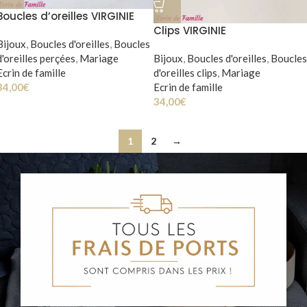
Boucles d’oreilles VIRGINIE
Clips VIRGINIE
Bijoux
,
Boucles d'oreilles
,
Boucles
d'oreilles perçées
,
Mariage
Bijoux
,
Boucles d'oreilles
,
Boucles
Ecrin de famille
d'oreilles clips
,
Mariage
34,00
€
Ecrin de famille
34,00
€
1
2
→