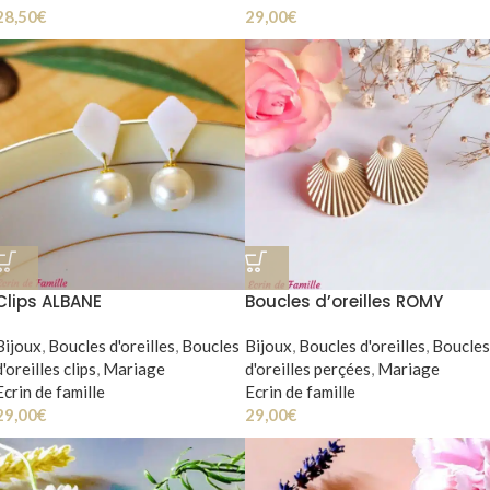
28,50
€
29,00
€
Clips ALBANE
Boucles d’oreilles ROMY
Bijoux
,
Boucles d'oreilles
,
Boucles
Bijoux
,
Boucles d'oreilles
,
Boucles
d'oreilles clips
,
Mariage
d'oreilles perçées
,
Mariage
Ecrin de famille
Ecrin de famille
29,00
€
29,00
€