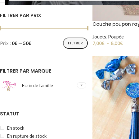
FILTRER PAR PRIX
Couche poupon ray
Jouets
,
Poupée
7,00
€
–
8,00
€
Prix :
0€
—
50€
FILTRER
FILTRER PAR MARQUE
Ecrin de famille
7
STATUT
En stock
En rupture de stock