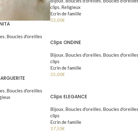
Bijoux
,
Boucles d'oreilles
,
Boucles d'oreille
clips
,
Religieux
Ecrin de famille
33,00
€
ANITA
les
,
Boucles d'oreilles
Clips ONDINE
Bijoux
,
Boucles d'oreilles
,
Boucles d'oreille
clips
Ecrin de famille
35,00
€
 MARGUERITE
les
,
Boucles d'oreilles
Clips ELEGANCE
gieux
Bijoux
,
Boucles d'oreilles
,
Boucles d'oreille
clips
Ecrin de famille
37,50
€