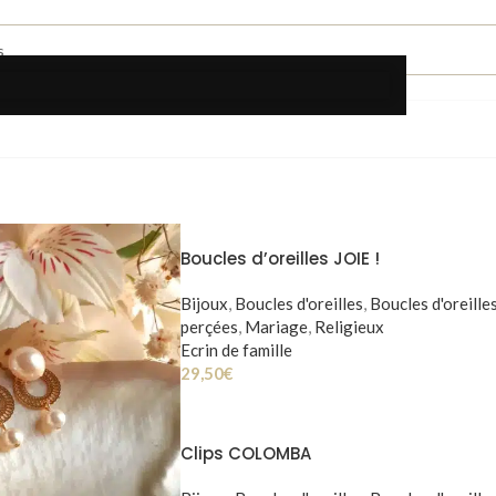
Boucles d’oreilles JOIE !
Bijoux
,
Boucles d'oreilles
,
Boucles d'oreille
perçées
,
Mariage
,
Religieux
Ecrin de famille
29,50
€
Clips COLOMBA