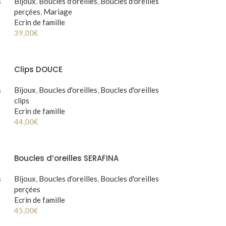
s
Bijoux
,
Boucles d'oreilles
,
Boucles d'oreilles
perçées
,
Mariage
Ecrin de famille
39,00
€
Clips DOUCE
s
Bijoux
,
Boucles d'oreilles
,
Boucles d'oreilles
clips
Ecrin de famille
44,00
€
Boucles d’oreilles SERAFINA
s
Bijoux
,
Boucles d'oreilles
,
Boucles d'oreilles
perçées
Ecrin de famille
45,00
€