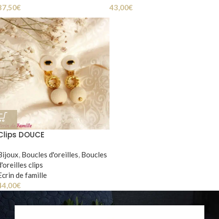
37,50
€
43,00
€
Clips DOUCE
Bijoux
,
Boucles d'oreilles
,
Boucles
d'oreilles clips
Ecrin de famille
44,00
€