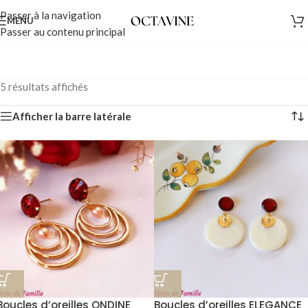
Passer à la navigation
MENU
Passer au contenu principal
5 résultats affichés
Afficher la barre latérale
Boucles d’oreilles ONDINE
Boucles d’oreilles ELEGANCE