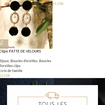
41,50
€
Clips PATTE DE VELOURS
Bijoux
,
Boucles d'oreilles
,
Boucles
d'oreilles clips
Ecrin de famille
42,50
€