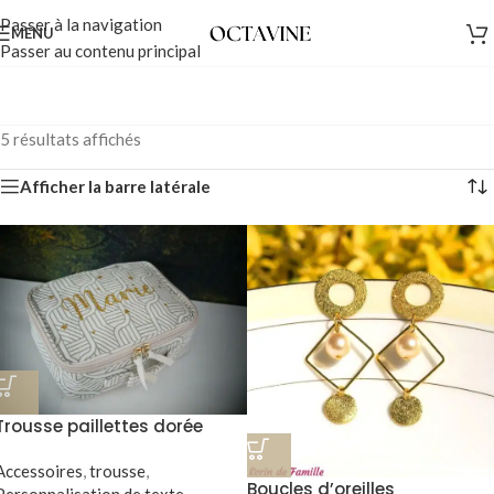
Passer à la navigation
MENU
Passer au contenu principal
5 résultats affichés
Afficher la barre latérale
Trousse paillettes dorée
Marie
Accessoires
,
trousse
,
Boucles d’oreilles
Personnalisation de texte