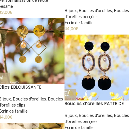
EBLOUISSANTE
Sesame
Bijoux
,
Boucles d'oreilles
,
Boucles
33,00
€
d'oreilles perçées
Ecrin de famille
44,00
€
Clips EBLOUISSANTE
Bijoux
,
Boucles d'oreilles
,
Boucles
Boucles d’oreilles PATTE DE
d'oreilles clips
VELOURS
Ecrin de famille
Bijoux
,
Boucles d'oreilles
,
Boucles
44,00
€
d'oreilles perçées
Ecrin de famille