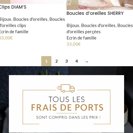
Clips DIAM’S
Boucles d’oreilles SHERRY
Bijoux
,
Boucles d'oreilles
,
Boucles
d'oreilles clips
Bijoux
,
Boucles d'oreilles
,
Boucles
Ecrin de famille
d'oreilles perçées
33,00
€
Ecrin de famille
33,00
€
1
2
3
4
→