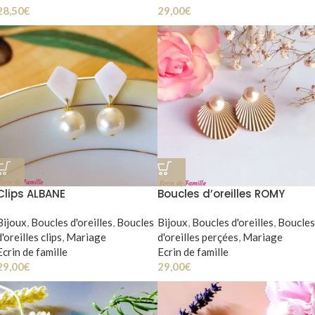
28,50
€
29,00
€
Clips ALBANE
Boucles d’oreilles ROMY
Bijoux
,
Boucles d'oreilles
,
Boucles
Bijoux
,
Boucles d'oreilles
,
Boucles
d'oreilles clips
,
Mariage
d'oreilles perçées
,
Mariage
Ecrin de famille
Ecrin de famille
29,00
€
29,00
€