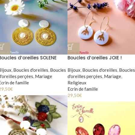
Boucles d’oreilles SOLENE
Boucles d’oreilles JOIE !
Bijoux
,
Boucles d'oreilles
,
Boucles
Bijoux
,
Boucles d'oreilles
,
Boucles
d'oreilles perçées
,
Mariage
d'oreilles perçées
,
Mariage
,
Ecrin de famille
Religieux
29,50
€
Ecrin de famille
29,50
€