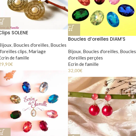
Clips SOLENE
Boucles d’oreilles DIAM’S
Bijoux
,
Boucles d'oreilles
,
Boucles
d'oreilles clips
,
Mariage
Bijoux
,
Boucles d'oreilles
,
Boucles
Ecrin de famille
d'oreilles perçées
29,90
€
Ecrin de famille
32,00
€